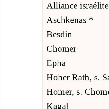
Alliance israélite
Aschkenas *
Besdin
Chomer
Epha
Hoher Rath, s. S
Homer, s. Chom
Kagal