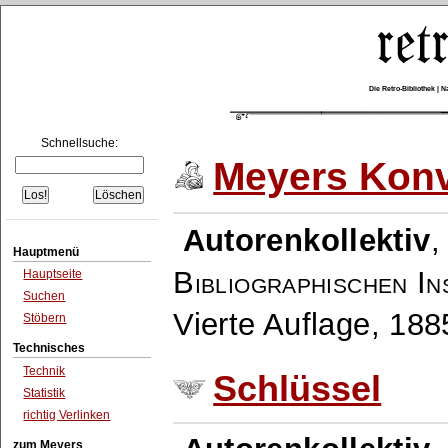
Die Retro-Bibliothek |
Schnellsuche:
Meyers Konv
Autorenkollektiv
Hauptmenü
Bibliographischen In
Hauptseite
Suchen
Vierte Auflage, 18
Stöbern
Technisches
Technik
Schlüssel
Statistik
richtig Verlinken
zum Meyers