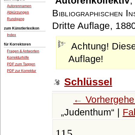
Autorenkollektiv
Autorennamen
Bibliographischen In
Abkürzungen
Rundgang
Dritte Auflage, 188
zum Künstlerlexikon
Index
Achtung! Dies
für Korrektoren
Fragen & Antworten
Auflage!
Korrekturhilfe
PDF zum Taggen
PDF zur Korrektur
Schlüssel
← Vorhergehe
Judenthum
|
Fa
115