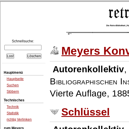
Die Retro-Bibliothek |
Schnellsuche:
Meyers Konv
Autorenkollektiv
Hauptmenü
Bibliographischen In
Hauptseite
Suchen
Vierte Auflage, 18
Stöbern
Technisches
Technik
Schlüssel
Statistik
richtig Verlinken
zum Meyers