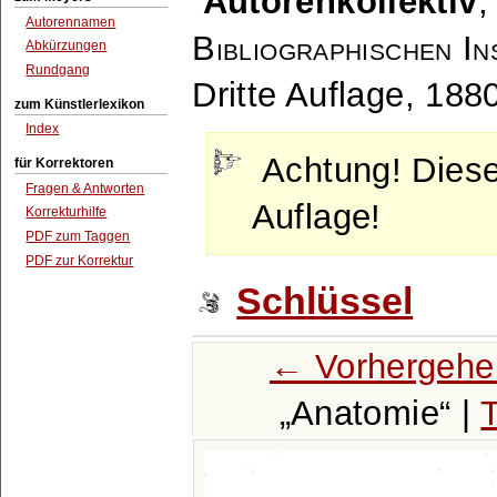
Autorenkollektiv
Autorennamen
Bibliographischen In
Abkürzungen
Rundgang
Dritte Auflage, 188
zum Künstlerlexikon
Index
Achtung! Dies
für Korrektoren
Fragen & Antworten
Auflage!
Korrekturhilfe
PDF zum Taggen
PDF zur Korrektur
Schlüssel
← Vorhergehe
Anatomie
|