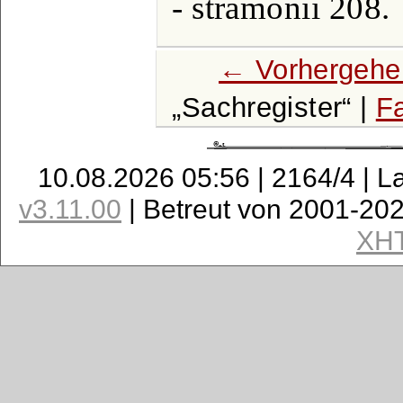
- stramonii 208.
← Vorhergehe
Sachregister
|
Fa
10.08.2026 05:56 | 2164/4 | L
v3.11.00
| Betreut von 2001-20
XH