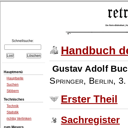
Die Retro-Bibliothek |
Schnellsuche:
Handbuch de
Gustav Adolf Buc
Hauptmenü
Springer, Berlin
,
3.
Hauptseite
Suchen
Stöbern
Erster Theil
Technisches
Technik
Statistik
Sachregister
richtig Verlinken
zum Meyers