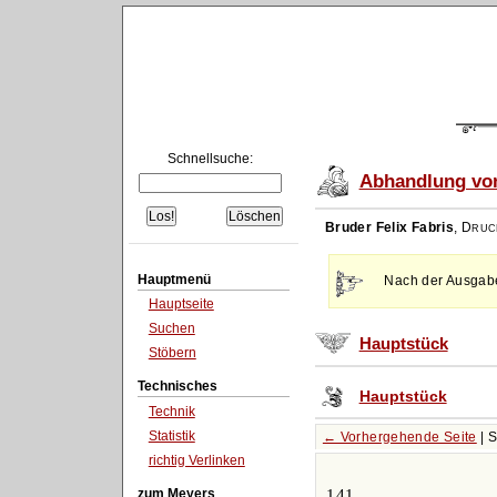
Schnellsuche:
Abhandlung von
Bruder Felix Fabris
,
Druc
Hauptmenü
Nach der Ausgabe 
Hauptseite
Suchen
Hauptstück
Stöbern
Technisches
Hauptstück
Technik
Statistik
← Vorhergehende Seite
| 
richtig Verlinken
zum Meyers
141