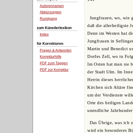
Autorennamen
Abkürzungen
Jungfrauen, wo, wie ge
Rundgang
daß die allerheiligste 
zum Künstlerlexikon
Denn im Westen hat die
Index
Jungfrauen in Seflinge
für Korrektoren
Martin und Benedict u
Fragen & Antworten
Dorfes Zell, wo in Fol
Korrekturhilfe
PDF zum Taggen
Im Osten hat man sie 
PDF zur Korrektur
der Stadt Ulm. Im Inner
Herrin dieses herrlich
Kirchen sich Altäre fin
um der Verdienste will
Orte des heiligen Lan
unendliche Jahrhunder
Das Übrige, was ich z
wird ein besonderes Bü