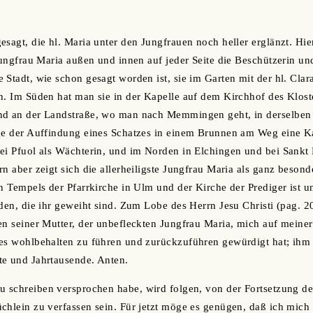
sagt, die hl. Maria unter den Jungfrauen noch heller erglänzt. Hier
Jungfrau Maria außen und innen auf jeder Seite die Beschützerin und
 Stadt, wie schon gesagt worden ist, sie im Garten mit der hl. Cla
n. Im Süden hat man sie in der Kapelle auf dem Kirchhof des Klost
nd an der Landstraße, wo man nach Memmingen geht, in derselben
ge der Auffindung eines Schatzes in einem Brunnen am Weg eine Ka
bei Pfuol als Wächterin, und im Norden in Elchingen und bei Sank
n aber zeigt sich die allerheiligste Jungfrau Maria als ganz besonde
en Tempels der Pfarrkirche in Ulm und der Kirche der Prediger ist u
den, die ihr geweiht sind. Zum Lobe des Herrn Jesu Christi (pag. 20
en seiner Mutter, der unbefleckten Jungfrau Maria, mich auf meine
des wohlbehalten zu führen und zurückzuführen gewürdigt hat; ih
te und Jahrtausende. Anten.
u schreiben versprochen habe, wird folgen, von der Fortsetzung d
chlein zu verfassen sein. Für jetzt möge es genügen, daß ich mich s