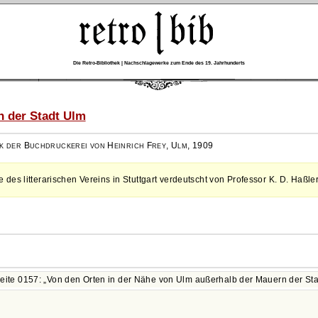
Die Retro-Bibliothek | Nachschlagewerke zum Ende des 19. Jahrhunderts
 der Stadt Ulm
k der Buchdruckerei von Heinrich Frey, Ulm
,
1909
des litterarischen Vereins in Stuttgart verdeutscht von Professor K. D. Haßler
Seite 0157:
Von den Orten in der Nähe von Ulm außerhalb der Mauern der Sta