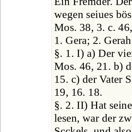
Ein Fremder. Der
wegen seiues bös
Mos. 38, 3. c. 46
1. Gera; 2. Gera
§. 1. I) a) Der v
Mos. 46, 21. b) d
15. c) der Vater S
19, 16. 18.
§. 2. II) Hat se
lesen, war der zw
Scckels, und also