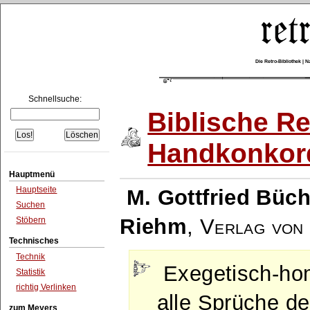
Die Retro-Bibliothek |
Schnellsuche:
Biblische Re
Handkonkor
Hauptmenü
Hauptseite
M. Gottfried Büch
Suchen
Riehm
,
Verlag von 
Stöbern
Technisches
Technik
Exegetisch-hom
Statistik
richtig Verlinken
alle Sprüche de
zum Meyers