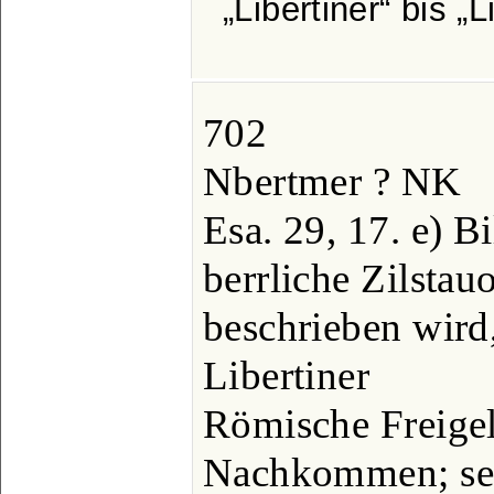
Libertiner
bis
L
702
Nbertmer ? NK
Esa. 29, 17. e) B
berrliche Zilstau
beschrieben wird,
Libertiner
Römische Freigel
Nachkommen; sei