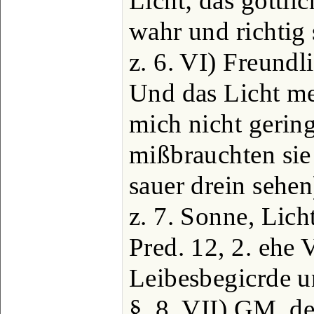
Licht; das göttlic
wahr und richtig 
z. 6. VI) Freundli
Und das Licht me
mich nicht gerin
mißbrauchten sie
sauer drein sehen
z. 7. Sonne, Lic
Pred. 12, 2. ehe 
Leibesbegicrde 
§. 8. VII) GM, der