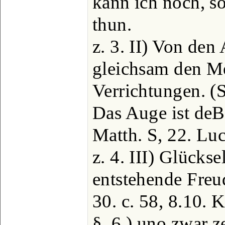
kann ich noch, so
thun.
z. 3. II) Von den
gleichsam den M
Verrichtungen. (S.
Das Auge ist deB
Matth. S, 22. Luc
z. 4. III) Glückse
entstehende Freud
30. c. 58, 8.10. K
§. 6.) uno zwar z