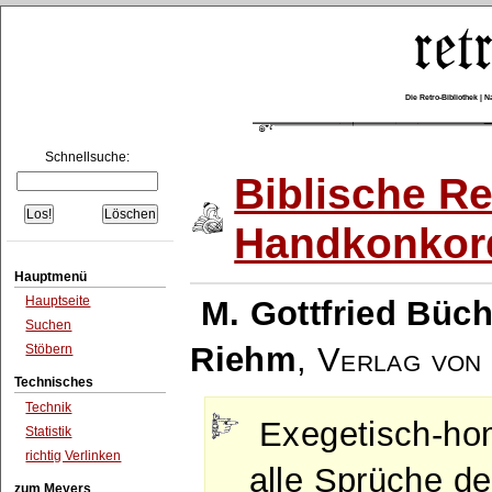
Die Retro-Bibliothek |
Schnellsuche:
Biblische Re
Handkonkor
Hauptmenü
Hauptseite
M. Gottfried Büch
Suchen
Riehm
,
Verlag von 
Stöbern
Technisches
Technik
Exegetisch-hom
Statistik
richtig Verlinken
alle Sprüche de
zum Meyers