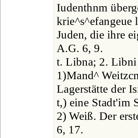
Iudenthnm überge
krie^s^efangeue l
Juden, die ihre e
A.G. 6, 9.
t. Libna; 2. Libni
1)Mand^ Weitzcnd
Lagerstätte der Is
t,) eine Stadt'im
2) Weiß. Der ers
6, 17.