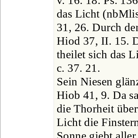
v. 16. 18. Ps. 136
das Licht (nbMli
31, 26. Durch den
Hiod 37, II. 15.
theilet sich das L
c. 37. 21.
Sein Niesen glänz
Hiob 41, 9. Da sa
die Thorheit über
Licht die Finster
Sonne giebt aller