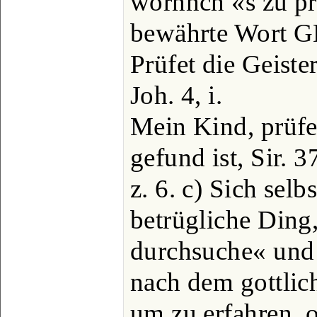
wornnch «s zu pr
bewährte Wort G
Prüfet die Geister
Joh. 4, i.
Mein Kind, prüfe
gefund ist, Sir. 3
z. 6. c) Sich selb
betrügliche Ding, 
durchsuche« und
nach dem gottlic
um zu erfahren, 