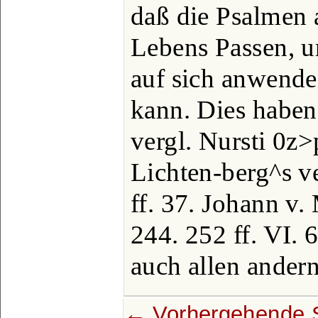
daß die Psalmen 
Lebens Passen, un
auf sich anwende
kann. Dies habe
vergl. Nursti 0z>
Lichten-berg^s ve
ff. 37. Johann v.
244. 252 ff. VI. 
auch allen ander
← Vorhergehende S