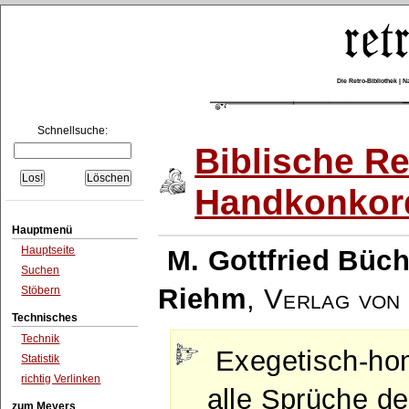
Die Retro-Bibliothek |
Schnellsuche:
Biblische Re
Handkonkor
Hauptmenü
Hauptseite
M. Gottfried Büch
Suchen
Riehm
,
Verlag von 
Stöbern
Technisches
Technik
Exegetisch-hom
Statistik
richtig Verlinken
alle Sprüche de
zum Meyers