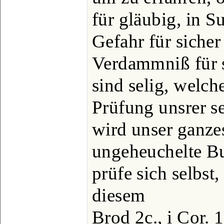
für gläubig, in S
Gefahr für siche
Verdammniß für s
sind selig, welch
Prüfung unsrer s
wird unser ganze
ungeheuchelte B
prüfe sich selbst,
diesem
Brod 2c., i Cor. 