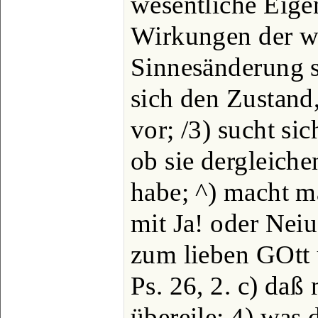
wesentliche Eige
Wirkungen der w
Sinnesänderung se
sich den Zustand
vor; /3) sucht sic
ob sie dergleiche
habe; ^) macht m
mit Ja! oder Nei
zum lieben GOtt 
Ps. 26, 2. c) daß
übereile; 4) was