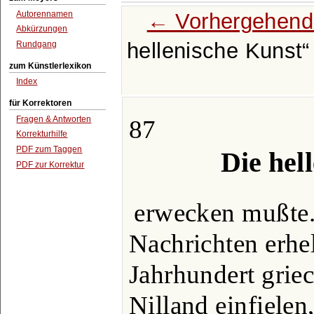
← Vorhergehend
Autorennamen
Abkürzungen
hellenische Kunst
Rundgang
zum Künstlerlexikon
Index
für Korrektoren
Fragen & Antworten
87
Korrekturhilfe
PDF zum Taggen
Die hel
PDF zur Korrektur
erwecken mußte.
Nachrichten erhel
Jahrhundert grie
Nilland einfielen