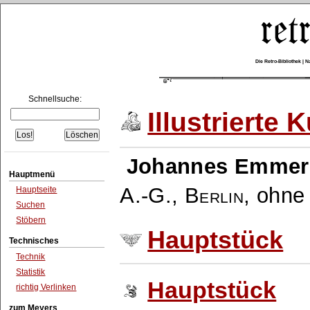
Die Retro-Bibliothek |
Schnellsuche:
Illustrierte
Johannes Emmer
Hauptmenü
A.-G., Berlin
,
ohne 
Hauptseite
Suchen
Stöbern
Hauptstück
Technisches
Technik
Statistik
Hauptstück
richtig Verlinken
zum Meyers