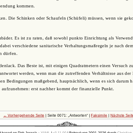
erwendung kommen.
ken. Die Schinken oder Schaufeln (Schüfeli) müssen, wenn sie geko
nbäder. Es ist zu raten, daß sowohl punkto Einrichtung als Verwen
 dabei verschiedene sanitarische Verhaltungsmaßregeln je nach de
n dürfen.
denlack. Das Beste ist, mit einigen Quadratmetern einen Versuch z
antwortet werden, wenn man die zutreffenden Verhältnisse aus der 
chen Bedingungen maßgebend, hauptsächlich, wenn es sich darum 
 aufzunehmen: erst nachher kommt der finanzielle Punkt.
← Vorhergehende Seite
| Seite 0071:
Antworten
|
Faksimile
|
Nächste Sei
t based on Dirk Jesse's
↑ YAML
|
v3.11.00
| Betreut von 2001-2026 durch
Christian