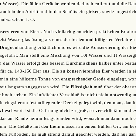
n Wasser). Die üblen Gerüche werden dadurch entfernt und die Räu
 auch in den Abtritt und in den Schüttstein gießen, sowie ungestri
aufwaschen. I. O.
nservieren von Eiern. Nach vielfach gemachten praktischen Erfahru
elst Wasserglaslösung als eines der besten und billigsten Verfahre
r Droguenhandlung erhältlich und es wird die Konservierung der Eie
geführt: Man stellt eine Mischung von 10l Wasser und 1l Wassergl
in das Wasser erfolgt des bessern Durchmischens halber unter bes
 für ca. 140-150 Eier aus. Die zu konservierenden Eier werden in ei
er in eine hölzerne Tonne von entsprechender Größe eingelegt, wo
eit langsam zugegossen wird. Die Flüssigkeit muß über der oberst
 hoch stehen. Ein luftdichter Verschluß ist nicht nicht notwendig 
n ringsherum festaufliegender Deckel gelegt wird, den man, damit 
 beschwert. Ist die Oeffnung nicht zu groß, so verschließt man die
 das am Rande herum festgebunden wird, wonach man dann noch ei
nn. Die Gefäße mit den Eiern müssen an einem kühlen Ort, am best
dem Fußboden. Es muß streng darauf geachtet werden, daß nur gan