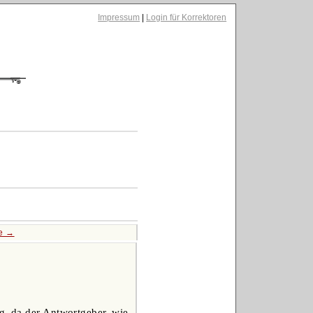
Impressum
|
Login für Korrektoren
te →
g, da der Antwortgeber, wie