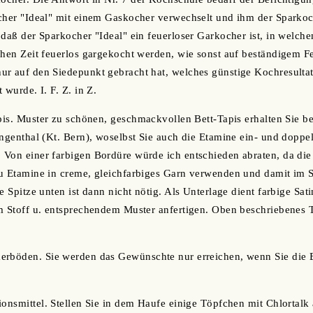
cher "Ideal" mit einem Gaskocher verwechselt und ihm der Sparkoch
 daß der Sparkocher "Ideal" ein feuerloser Garkocher ist, in welch
chen Zeit feuerlos gargekocht werden, wie sonst auf beständigem 
ur auf den Siedepunkt gebracht hat, welches günstige Kochresulta
 wurde. I. F. Z. in Z.
apis. Muster zu schönen, geschmackvollen Bett-Tapis erhalten Sie be
angenthal (Kt. Bern), woselbst Sie auch die Etamine ein- und dopp
Von einer farbigen Bordüre würde ich entschieden abraten, da die
u Etamine in creme, gleichfarbiges Garn verwenden und damit im S
e Spitze unten ist dann nicht nötig. Als Unterlage dient farbige Sa
m Stoff u. entsprechendem Muster anfertigen. Oben beschriebenes T
erböden. Sie werden das Gewünschte nur erreichen, wenn Sie die 
ionsmittel. Stellen Sie in dem Haufe einige Töpfchen mit Chlortalk