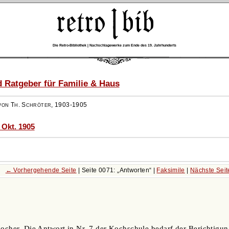
Die Retro-Bibliothek | Nachschlagewerke zum Ende des 19. Jahrhunderts
 Ratgeber für Familie & Haus
von Th. Schröter
,
1903-1905
. Okt. 1905
← Vorhergehende Seite
| Seite 0071:
Antworten
|
Faksimile
|
Nächste Sei
kocher. Die Antwort in Nr. 7 der Kochschule bedarf der Berichtigun