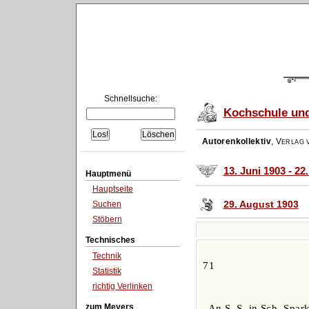
Schnellsuche:
Kochschule und
Autorenkollektiv
,
Verlag 
13. Juni 1903 - 22
Hauptmenü
Hauptseite
29. August 1903
Suchen
Stöbern
Technisches
Technik
71
Statistik
richtig Verlinken
zum Meyers
An S. S. in Sch. Spar