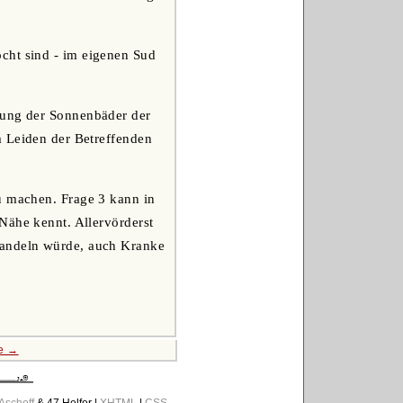
cht sind - im eigenen Sud
dung der Sonnenbäder der
m Leiden der Betreffenden
u machen. Frage 3 kann in
Nähe kennt. Allervörderst
handeln würde, auch Kranke
te →
 Aschoff
& 47 Helfer |
XHTML
|
CSS