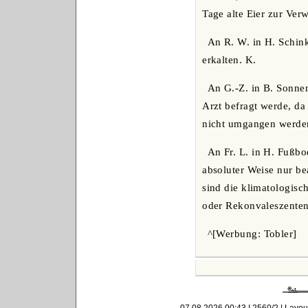
Tage alte Eier zur V
An R. W. in H. Schin
erkalten. K.
An G.-Z. in B. Sonne
Arzt befragt werde, da
nicht umgangen werde
An Fr. L. in H. Fußbo
absoluter Weise nur be
sind die klimatologis
oder Rekonvaleszenten
^[Werbung: Tobler]
07.08.2026 00:43 | 2560/2 | Layou