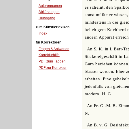
Autorennamen
es scheint, den Sparko
Abkürzungen
sonst müßte er wissen,
Rundgang
mindestens in der glei
zum Künstlerlexikon
beliebigem Kochherd n
Index
andern Apparat erreicht
für Korrektoren
An S. K. in I. Bett-T
Fragen & Antworten
Korrekturhilfe
Stickereigeschäft in L
PDF zum Taggen
Garn beziehen können. 
PDF zur Korrektur
blasser werden. Eher z
arbeiten. Eine gehäkelt
jedenfalls von gleiche
modern. H. G.
An Fr. G.-M. B. Zimm
N.
An B. v. G. Desinfekt