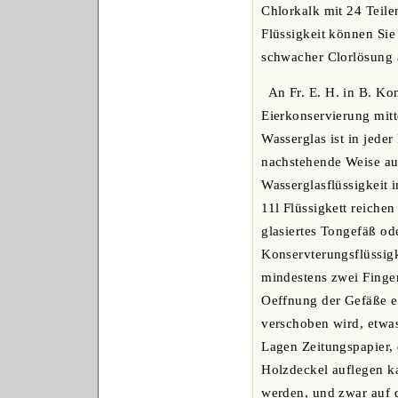
Chlorkalk mit 24 Teile
Flüssigkeit können Sie
schwacher Clorlösung 
An Fr. E. H. in B. Ko
Eierkonservierung mitt
Wasserglas ist in jede
nachstehende Weise aus
Wasserglasflüssigkeit 
11l Flüssigkett reichen
glasiertes Tongefäß od
Konservterungsflüssigk
mindestens zwei Finger
Oeffnung der Gefäße ei
verschoben wird, etwas
Lagen Zeitungspapier,
Holzdeckel auflegen ka
werden, und zwar auf 