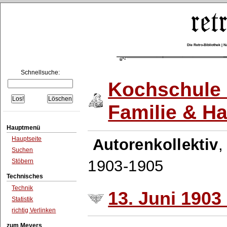
Die Retro-Bibliothek |
Schnellsuche:
Kochschule 
Familie & H
Hauptmenü
Hauptseite
Autorenkollektiv
Suchen
1903-1905
Stöbern
Technisches
Technik
13. Juni 1903 
Statistik
richtig Verlinken
zum Meyers