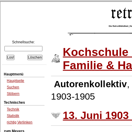
Die Retro-Bibliothek |
Schnellsuche:
Kochschule 
Familie & H
Hauptmenü
Hauptseite
Autorenkollektiv
Suchen
1903-1905
Stöbern
Technisches
Technik
13. Juni 1903 
Statistik
richtig Verlinken
zum Meyers