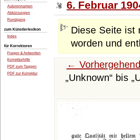
6. Februar 190
Autorennamen
Abkürzungen
Rundgang
Diese Seite ist 
zum Künstlerlexikon
Index
worden und enth
für Korrektoren
Fragen & Antworten
Korrekturhilfe
← Vorhergehend
PDF zum Taggen
PDF zur Korrektur
Unknown
bis