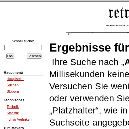
Die Retro-Bibliothek |
Schnellsuche:
Ergebnisse für
Ihre Suche nach
Millisekunden keine
Hauptmenü
Hauptseite
Versuchen Sie wen
Suchen
Stöbern
oder verwenden Sie
Technisches
Technik
Platzhalter
, wie i
Statistik
richtig Verlinken
Suchseite angegeb
zum Meyers