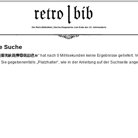
Die Retro-Bibliothek | Nachschlagewerke zum Ende des 19. Jahrhunderts
re Suche
y鈥撯垙鈥毭懧⑩毭劼皀ie
hat nach 0 Millisekunden keine Ergebnisse geliefert. 
 Sie gegebenenfalls
Platzhalter
, wie in der Anleitung auf der Suchseite ang