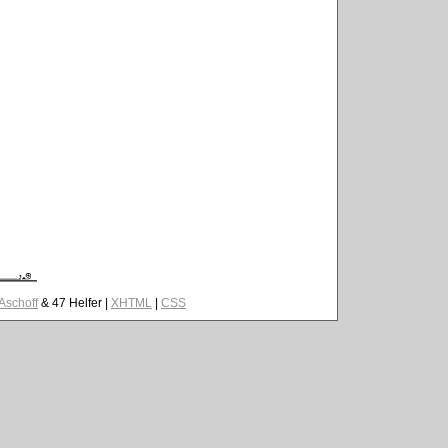
 Aschoff
& 47 Helfer |
XHTML
|
CSS