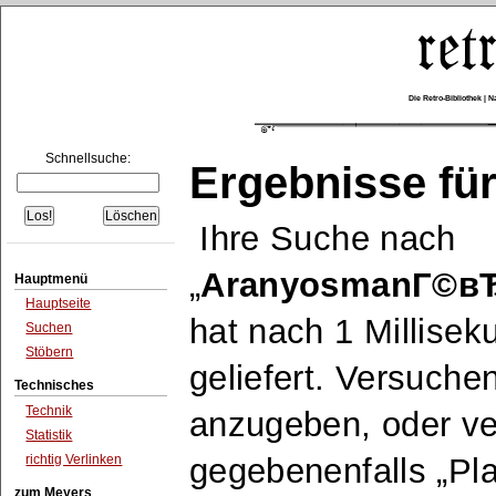
Die Retro-Bibliothek |
Schnellsuche:
Ergebnisse für
Ihre Suche nach
AranyosmanГ©в
Hauptmenü
Hauptseite
hat nach 1 Millise
Suchen
Stöbern
geliefert. Versuche
Technisches
Technik
anzugeben, oder v
Statistik
richtig Verlinken
gegebenenfalls
Pla
zum Meyers