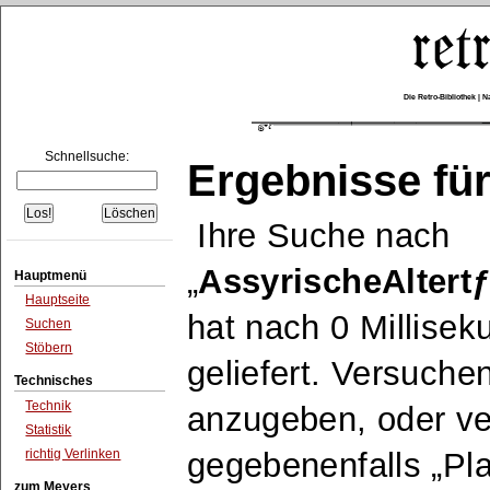
Die Retro-Bibliothek |
Schnellsuche:
Ergebnisse für
Ihre Suche nach
AssyrischeAl
Hauptmenü
Hauptseite
hat nach 0 Millise
Suchen
Stöbern
geliefert. Versuche
Technisches
Technik
anzugeben, oder v
Statistik
richtig Verlinken
gegebenenfalls
Pla
zum Meyers