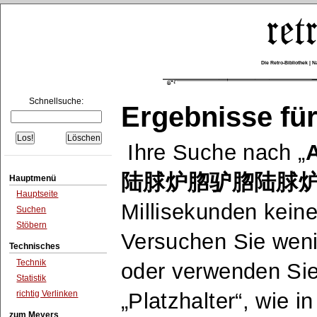
Die Retro-Bibliothek |
Schnellsuche:
Ergebnisse für
Ihre Suche nach
陆脙炉脗驴脗陆脙炉
Hauptmenü
Hauptseite
Millisekunden keine
Suchen
Stöbern
Versuchen Sie wen
Technisches
Technik
oder verwenden Sie
Statistik
richtig Verlinken
Platzhalter
, wie i
zum Meyers