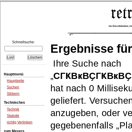
Die Retro-Bibliothek |
Schnellsuche:
Ergebnisse für
Ihre Suche nach
CГҜВҝВҪГҜВҝВҪ
Hauptmenü
Hauptseite
hat nach 0 Millise
Suchen
Stöbern
geliefert. Versuche
Technisches
Technik
anzugeben, oder v
Statistik
richtig Verlinken
gegebenenfalls
Pla
zum Meyers