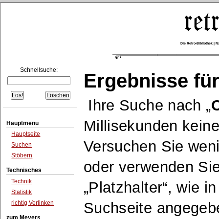
Die Retro-Bibliothek |
Schnellsuche:
Ergebnisse für
Ihre Suche nach
Millisekunden keine
Hauptmenü
Hauptseite
Versuchen Sie wen
Suchen
Stöbern
oder verwenden Sie
Technisches
Technik
Platzhalter
, wie i
Statistik
richtig Verlinken
Suchseite angegeb
zum Meyers