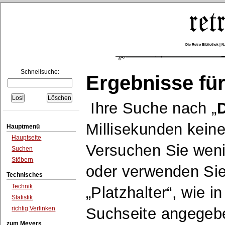
Die Retro-Bibliothek |
Schnellsuche:
Ergebnisse für
Ihre Suche nach
D
Millisekunden keine
Hauptmenü
Hauptseite
Versuchen Sie wen
Suchen
Stöbern
oder verwenden Sie
Technisches
Technik
Platzhalter
, wie i
Statistik
richtig Verlinken
Suchseite angegeb
zum Meyers