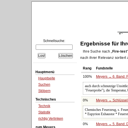
Schnellsuche:
Ergebnisse für Ih
Ihre Suche nach
Fire-test
nach ihrer Relevanz sortiert
Rang
Fundstelle
Hauptmenü
100%
Meyers → 6. Band: Fa
Hauptseite
Suchen
auch durch schmutzige Unsittli
"Feuerprobe"), die Temperatur, 
Stöbern
Technisches
0%
Meyers → Schlüssel 
Technik
Chemisches Feuerzeug, s. Feue
Statistik
* Eupyrion Exhaustor * Feuerst
richtig Verlinken
0%
Meyers → 5. Band: Di
zum Meyers