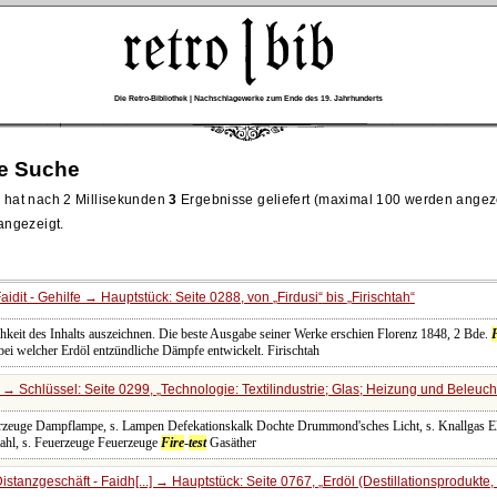
Die Retro-Bibliothek | Nachschlagewerke zum Ende des 19. Jahrhunderts
re Suche
hat nach 2 Millisekunden
3
Ergebnisse geliefert (maximal 100 werden angez
 angezeigt.
idit - Gehilfe → Hauptstück: Seite 0288, von
Firdusi
bis
Firischtah
chkeit des Inhalts auszeichnen. Die beste Ausgabe seiner Werke erschien Florenz 1848, 2 Bde.
bei welcher Erdöl entzündliche Dämpfe entwickelt. Firischtah
→ Schlüssel: Seite 0299,
Technologie: Textilindustrie; Glas; Heizung und Beleuc
rzeuge Dampflampe, s. Lampen Defekationskalk Dochte Drummond'sches Licht, s. Knallgas Ele
ahl, s. Feuerzeuge Feuerzeuge
Fire
-
test
Gasäther
stanzgeschäft - Faidh[...] → Hauptstück: Seite 0767,
Erdöl (Destillationsprodukte