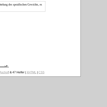
ttelung des spezifischen Gewichts, es
 Aschoff
& 47 Helfer |
XHTML
|
CSS