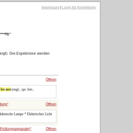
Impressum
|
Login für Korrektoren
eigt). Die Ergebnisse werden
Öffnen
Fire
-
test
(engl., spr. feir-,
htung
Öffnen
ktrische Lampe * Elektrisches Licht
, Prüfungsapparate)
Öffnen