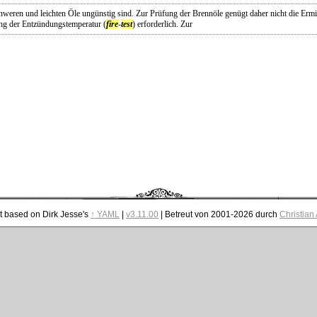
chweren und leichten Öle ungünstig sind. Zur Prüfung der Brennöle genügt daher nicht die Ermi
ng der Entzündungstemperatur (
fire
-
test
) erforderlich. Zur
t based on Dirk Jesse's
↑ YAML
|
v3.11.00
| Betreut von 2001-2026 durch
Christian