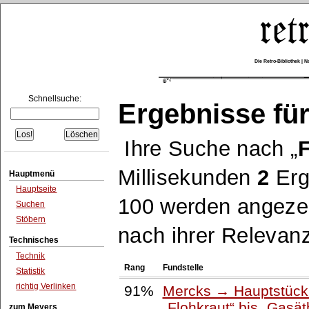
Die Retro-Bibliothek |
Schnellsuche:
Ergebnisse für
Ihre Suche nach
Millisekunden
2
Erg
Hauptmenü
Hauptseite
100 werden angezei
Suchen
Stöbern
nach ihrer Relevanz
Technisches
Technik
Rang
Fundstelle
Statistik
richtig Verlinken
91%
Mercks → Hauptstück 
Flohkraut
bis
Gasät
zum Meyers