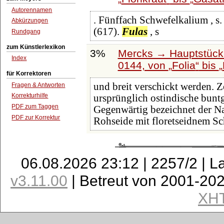
Autorennamen
. Fünffach Schwefelkalium , s.
Abkürzungen
(617).
Fulas
, s
Rundgang
zum Künstlerlexikon
3%
Mercks → Hauptstück
Index
0144, von
Folia
bis
für Korrektoren
und breit verschickt werden. Zo
Fragen & Antworten
Korrekturhilfe
ursprünglich ostindische bunt
PDF zum Taggen
Gegenwärtig bezeichnet der Na
PDF zur Korrektur
Rohseide mit floretseidnem S
06.08.2026 23:12 | 2257/2 | L
v3.11.00
| Betreut von 2001-20
XH