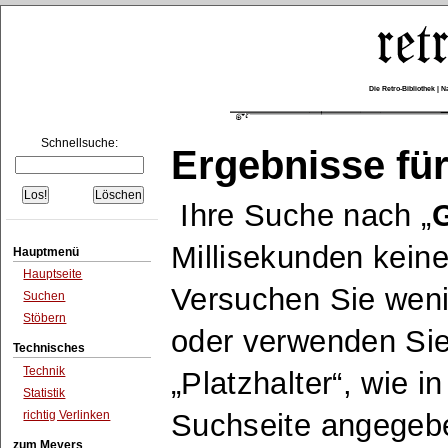
Die Retro-Bibliothek |
Schnellsuche:
Ergebnisse für
Ihre Suche nach
G
Millisekunden keine
Hauptmenü
Hauptseite
Versuchen Sie wen
Suchen
Stöbern
oder verwenden Sie
Technisches
Technik
Platzhalter
, wie i
Statistik
richtig Verlinken
Suchseite angegeb
zum Meyers