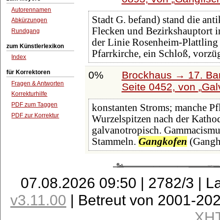
Autorennamen
Stadt G. befand) stand die ant
Abkürzungen
Flecken und Bezirkshauptort i
Rundgang
der Linie Rosenheim-Plattling 
zum Künstlerlexikon
Pfarrkirche, ein Schloß, vorzü
Index
für Korrektoren
0%
Brockhaus → 17. Ba
Fragen & Antworten
Seite 0452, von
Gal
Korrekturhilfe
PDF zum Taggen
konstanten Stroms; manche Pf
PDF zur Korrektur
Wurzelspitzen nach der Kathode
galvanotropisch. Gammacismus
Stammeln.
Gangkofen
(Gangh
07.08.2026 09:50 | 2782/3 | L
v3.11.00
| Betreut von 2001-20
XH