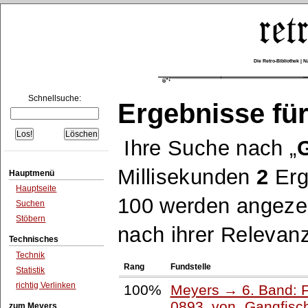
Die Retro-Bibliothek |
Schnellsuche:
Ergebnisse für
Ihre Suche nach
Millisekunden
2
Erg
Hauptmenü
Hauptseite
100 werden angezei
Suchen
Stöbern
nach ihrer Relevanz
Technisches
Technik
Rang
Fundstelle
Statistik
richtig Verlinken
100%
Meyers → 6. Band: Fa
0893, von
Gangfisc
zum Meyers