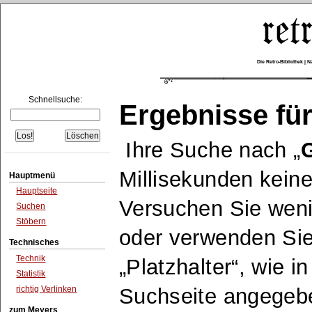
Die Retro-Bibliothek |
Schnellsuche:
Ergebnisse für
Ihre Suche nach
G
Millisekunden keine
Hauptmenü
Hauptseite
Versuchen Sie wen
Suchen
Stöbern
oder verwenden Sie
Technisches
Technik
Platzhalter
, wie i
Statistik
richtig Verlinken
Suchseite angegeb
zum Meyers