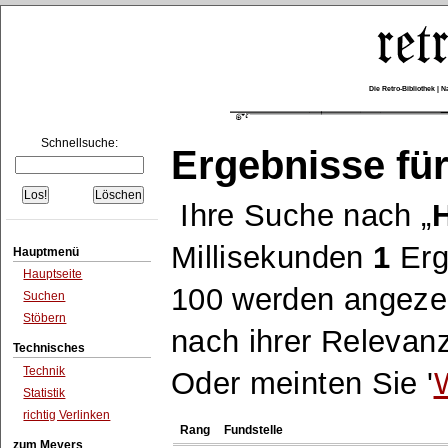
Die Retro-Bibliothek |
Schnellsuche:
Ergebnisse für
Ihre Suche nach
Millisekunden
1
Erg
Hauptmenü
Hauptseite
100 werden angezei
Suchen
Stöbern
nach ihrer Relevanz
Technisches
Technik
Oder meinten Sie '
Statistik
richtig Verlinken
Rang
Fundstelle
zum Meyers