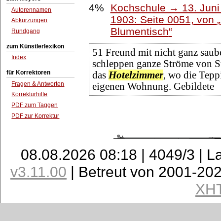
4%
Kochschule → 13. Juni 
Autorennamen
1903: Seite 0051, von
Abkürzungen
Blumentisch
Rundgang
zum Künstlerlexikon
51 Freund mit nicht ganz sauber
Index
schleppen ganze Ströme von S
für Korrektoren
das
Hotelzimmer
, wo die Teppi
Fragen & Antworten
eigenen Wohnung. Gebildete
Korrekturhilfe
PDF zum Taggen
PDF zur Korrektur
08.08.2026 08:18 | 4049/3 | L
v3.11.00
| Betreut von 2001-20
XH