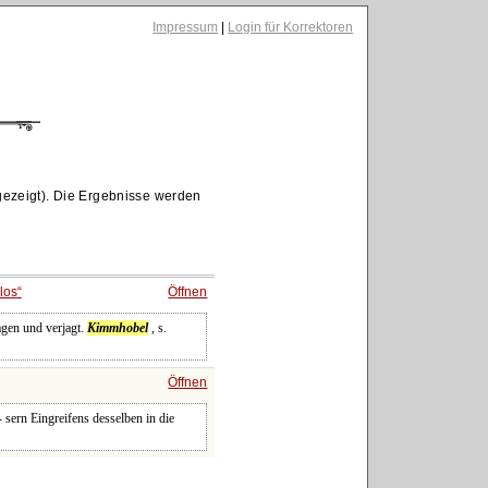
Impressum
|
Login für Korrektoren
ezeigt). Die Ergebnisse werden
los
Öffnen
agen und verjagt.
Kimmhobel
, s.
Öffnen
sern Eingreifens desselben in die