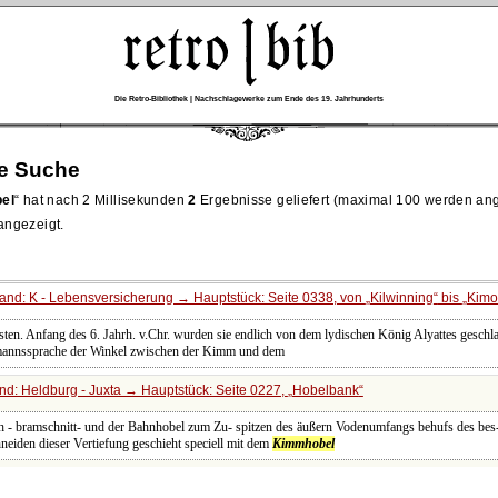
Die Retro-Bibliothek | Nachschlagewerke zum Ende des 19. Jahrhunderts
re Suche
el
hat nach 2 Millisekunden
2
Ergebnisse geliefert (maximal 100 werden ang
 angezeigt.
and: K - Lebensversicherung → Hauptstück: Seite 0338, von
Kilwinning
bis
Kimo
sten. Anfang des 6. Jahrh. v.Chr. wurden sie endlich von dem lydischen König Alyattes geschl
emannssprache der Winkel zwischen der Kimm und dem
d: Heldburg - Juxta → Hauptstück: Seite 0227,
Hobelbank
 - bramschnitt- und der Bahnhobel zum Zu- spitzen des äußern Vodenumfangs behufs des bes- 
iden dieser Vertiefung geschieht speciell mit dem
Kimmhobel