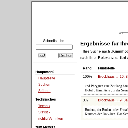
Schnellsuche:
Ergebnisse für Ih
Ihre Suche nach
Kimmhob
nach ihrer Relevanz sortiert
Rang
Fundstelle
Hauptmenü
100%
Brockhaus → 10. B
Hauptseite
Suchen
und Phrygien eine Zeit lang hau
Hobel . Kimmtiefe , in der Se
Stöbern
Technisches
3%
Brockhaus → 9. Ban
Technik
Bodens, der Boden- oder Frosch
Statistik
Kimmen der Dau- ben. Das Schne
richtig Verlinken
zum Meyers