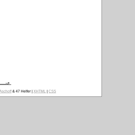
 Aschoff
& 47 Helfer |
XHTML
|
CSS