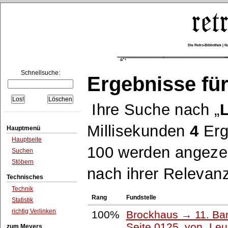
Die Retro-Bibliothek |
Schnellsuche:
Ergebnisse für
Ihre Suche nach
L
Millisekunden
4
Erg
Hauptmenü
Hauptseite
100 werden angezei
Suchen
Stöbern
nach ihrer Relevanz
Technisches
Technik
Rang
Fundstelle
Statistik
richtig Verlinken
100%
Brockhaus → 11. Ban
Seite 0125, von
Leu
zum Meyers