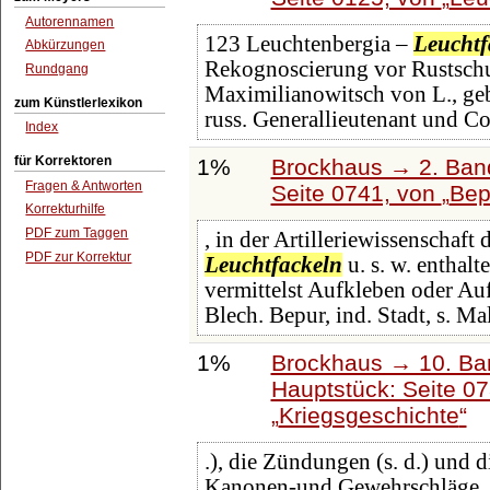
Autorennamen
123 Leuchtenbergia –
Leuchtf
Abkürzungen
Rekognoscierung vor Rustschu
Rundgang
Maximilianowitsch von L., geb.
zum Künstlerlexikon
russ. Generallieutenant und 
Index
für Korrektoren
1%
Brockhaus → 2. Band
Fragen & Antworten
Seite 0741, von
Bep
Korrekturhilfe
PDF zum Taggen
, in der Artilleriewissenschaf
PDF zur Korrektur
Leuchtfackeln
u. s. w. enthal
vermittelst Aufkleben oder Auf
Blech. Bepur, ind. Stadt, s. Ma
1%
Brockhaus → 10. Ba
Hauptstück: Seite 0
Kriegsgeschichte
.), die Zündungen (s. d.) und d
Kanonen-und Gewehrschläge,