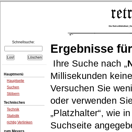
Die Retro-Bibliothek |
Schnellsuche:
Ergebnisse für
Ihre Suche nach
N
Millisekunden keine
Hauptmenü
Hauptseite
Versuchen Sie wen
Suchen
Stöbern
oder verwenden Sie
Technisches
Technik
Platzhalter
, wie i
Statistik
richtig Verlinken
Suchseite angegeb
zum Meyers