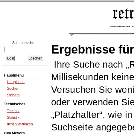
Die Retro-Bibliothek |
Schnellsuche:
Ergebnisse für
Ihre Suche nach
R
Millisekunden keine
Hauptmenü
Hauptseite
Versuchen Sie wen
Suchen
Stöbern
oder verwenden Sie
Technisches
Technik
Platzhalter
, wie i
Statistik
richtig Verlinken
Suchseite angegeb
zum Meyers