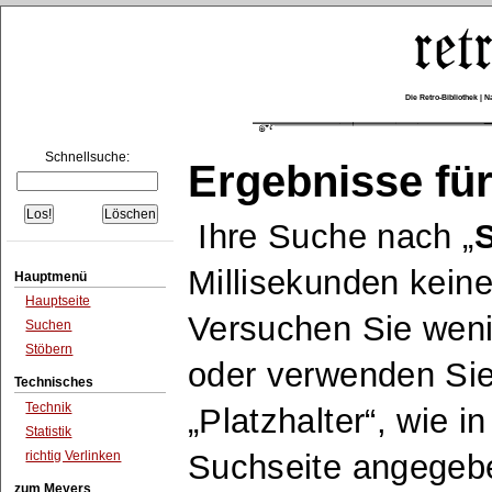
Die Retro-Bibliothek |
Schnellsuche:
Ergebnisse für
Ihre Suche nach
S
Millisekunden keine
Hauptmenü
Hauptseite
Versuchen Sie wen
Suchen
Stöbern
oder verwenden Sie
Technisches
Technik
Platzhalter
, wie i
Statistik
richtig Verlinken
Suchseite angegeb
zum Meyers