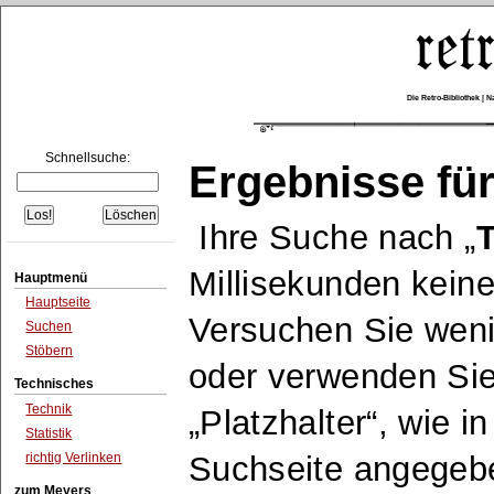
Die Retro-Bibliothek |
Schnellsuche:
Ergebnisse für
Ihre Suche nach
T
Millisekunden keine
Hauptmenü
Hauptseite
Versuchen Sie wen
Suchen
Stöbern
oder verwenden Sie
Technisches
Technik
Platzhalter
, wie i
Statistik
richtig Verlinken
Suchseite angegeb
zum Meyers