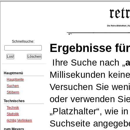
Die Retro-Bibliothek |
Schnellsuche:
Ergebnisse für
Ihre Suche nach
a
Millisekunden keine
Hauptmenü
Hauptseite
Versuchen Sie wen
Suchen
Stöbern
oder verwenden Sie
Technisches
Technik
Platzhalter
, wie i
Statistik
richtig Verlinken
Suchseite angegeb
zum Meyers