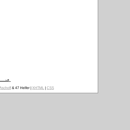
 Aschoff
& 47 Helfer |
XHTML
|
CSS