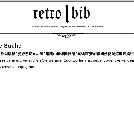
Die Retro-Bibliothek | Nachschlagewerke zum Ende des 19. Jahrhunderts
re Suche
鐓佺划瑙勬娑斿牓鍩￠…瀣礀閸㈠簼绗囬柍渚厑缁娈岄懞锕傚煛閵婃瑦宸婚弫鈺
sse geliefert. Versuchen Sie weniger Suchwörter anzugeben, oder verwende
r Suchseite angegeben.