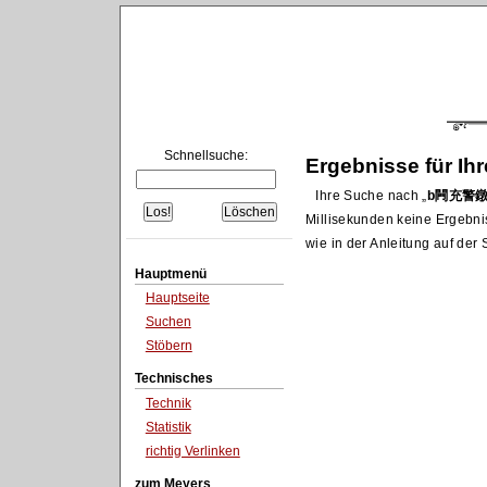
Schnellsuche:
Ergebnisse für Ih
Ihre Suche nach
b闁充警
Millisekunden keine Ergebni
wie in der Anleitung auf de
Hauptmenü
Hauptseite
Suchen
Stöbern
Technisches
Technik
Statistik
richtig Verlinken
zum Meyers