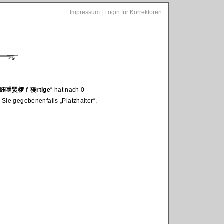
Impressum
|
Login für Korrektoren
呭煛椤ｆ獌rtige
hat nach 0
n Sie gegebenenfalls
Platzhalter
,