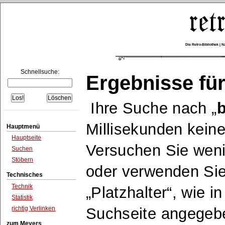
Die Retro-Bibliothek |
Schnellsuche:
Ergebnisse für
Ihre Suche nach
b
Millisekunden keine
Hauptmenü
Hauptseite
Versuchen Sie wen
Suchen
Stöbern
oder verwenden Sie
Technisches
Technik
Platzhalter
, wie i
Statistik
richtig Verlinken
Suchseite angegeb
zum Meyers