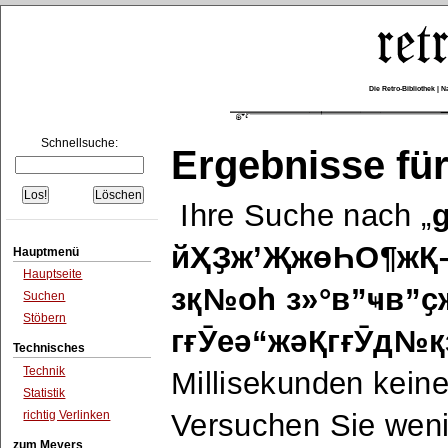
Die Retro-Bibliothek |
Schnellsuche:
Ergebnisse für
Ihre Suche nach
йҲҘж’ҖжөҺО¶жҚ
Hauptmenü
Hauptseite
зқ№оһ з»°в”ҹв”
Suchen
Stöbern
гғӮеә“жәҚгғӮд№қ
Technisches
Technik
Millisekunden keine
Statistik
richtig Verlinken
Versuchen Sie wen
zum Meyers