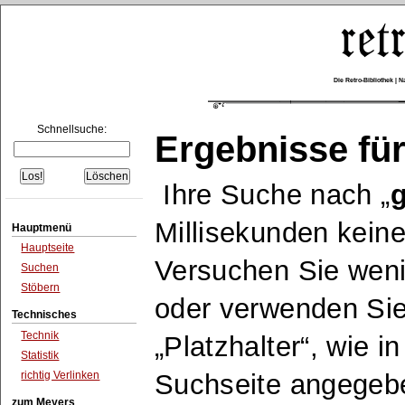
Die Retro-Bibliothek |
Schnellsuche:
Ergebnisse für
Ihre Suche nach
Millisekunden keine
Hauptmenü
Hauptseite
Versuchen Sie wen
Suchen
Stöbern
oder verwenden Sie
Technisches
Technik
Platzhalter
, wie i
Statistik
richtig Verlinken
Suchseite angegeb
zum Meyers