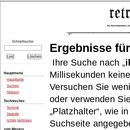
Die Retro-Bibliothek |
Schnellsuche:
Ergebnisse für
Ihre Suche nach
i
Millisekunden keine
Hauptmenü
Hauptseite
Versuchen Sie wen
Suchen
Stöbern
oder verwenden Sie
Technisches
Technik
Platzhalter
, wie i
Statistik
richtig Verlinken
Suchseite angegeb
zum Meyers