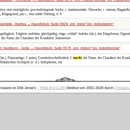
tiva, eine einträgliche, gewinnbringende Sache; c. matrimonialis. Ehesache; c. minuta, Bagatells
, Klagegrund; pia c., eine milde Stiftung, d. h
inleite - Iriartea → Hauptstück: Seite 0929, von
Indol
bis
Indossieren
ültigkeit, Trägheit; indolent, gleichgültig, träge, schlaff. Indoles (lat.), das Eingeborne, Eigent
, die Natur, der Charakter der Krankheit. Indonesien
: Heldburg - Juxta → Hauptstück: Seite 0579, von
Indoin
bis
Indophenole
 (lat.), Naturanlage; I. animi, Gemütsbeschaffenheit; I.
morbi
, die Natur, der Charakter der Kra
Malaiischen Archipels (s. d.). Indophenin, ein
t based on Dirk Jesse's
↑ YAML
|
v3.11.00
| Betreut von 2001-2026 durch
Christian