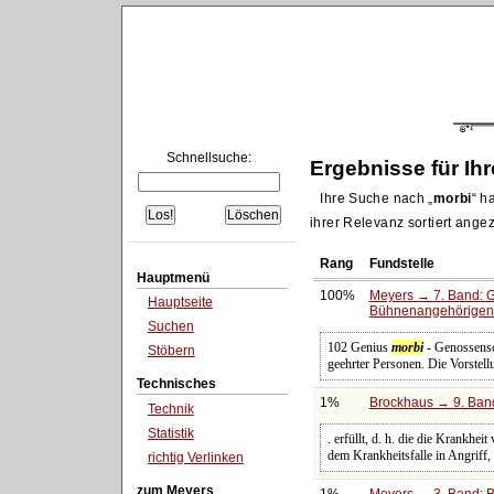
Schnellsuche:
Ergebnisse für Ih
Ihre Suche nach
morbi
ha
ihrer Relevanz sortiert angez
Rang
Fundstelle
Hauptmenü
100%
Meyers → 7. Band: G
Hauptseite
Bühnenangehörigen
Suchen
102 Genius
morbi
- Genossensc
Stöbern
geehrter Personen. Die Vorstel
Technisches
1%
Brockhaus → 9. Band
Technik
Statistik
. erfüllt, d. h. die die Krankhei
dem Krankheitsfalle in Angriff,
richtig Verlinken
zum Meyers
1%
Meyers → 3. Band: B