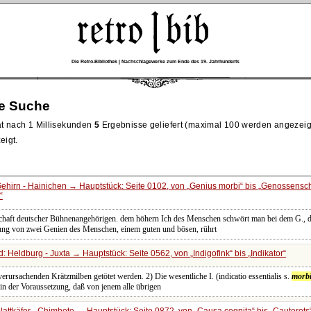
Die Retro-Bibliothek | Nachschlagewerke zum Ende des 19. Jahrhunderts
re Suche
t nach 1 Millisekunden
5
Ergebnisse geliefert (maximal 100 werden angezeig
eigt.
ehirn - Hainichen → Hauptstück: Seite 0102, von
Genius morbi
bis
Genossensch
haft deutscher Bühnenangehörigen. dem höhern Ich des Menschen schwört man bei dem G., d
lung von zwei Genien des Menschen, einem guten und bösen, rührt
: Heldburg - Juxta → Hauptstück: Seite 0562, von
Indigofink
bis
Indikator
t verursachenden Krätzmilben getötet werden. 2) Die wesentliche I. (indicatio essentialis s.
morb
 in der Voraussetzung, daß von jenem alle übrigen
lattkäfer - Chimbote → Hauptstück: Seite 0872, von
Causa cognita
bis
Cauterets