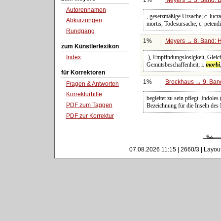
Autorennamen
, gesetzmäßige Ursache; c. lucra
Abkürzungen
mortis, Todesursache; c. petendi
Rundgang
1%
Meyers → 8. Band: Ha
zum Künstlerlexikon
.), Empfindungslosigkeit, Gleichg
Index
Gemütsbeschaffenheit; i.
morbi
für Korrektoren
1%
Brockhaus → 9. Band
Fragen & Antworten
Korrekturhilfe
begleitet zu sein pflegt. Indoles
PDF zum Taggen
Bezeichnung für die Inseln des 
PDF zur Korrektur
07.08.2026 11:15 | 2660/3 | Layou