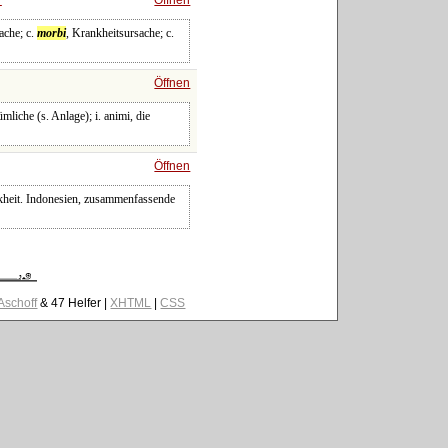
ache; c.
morbi
, Krankheitsursache; c.
Öffnen
ümliche (s. Anlage); i. animi, die
Öffnen
nkheit. Indonesien, zusammenfassende
 Aschoff
& 47 Helfer |
XHTML
|
CSS