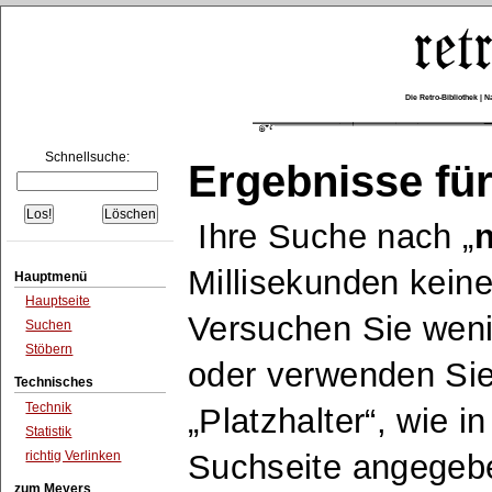
Die Retro-Bibliothek |
Schnellsuche:
Ergebnisse für
Ihre Suche nach
n
Millisekunden keine
Hauptmenü
Hauptseite
Versuchen Sie wen
Suchen
Stöbern
oder verwenden Sie
Technisches
Technik
Platzhalter
, wie i
Statistik
richtig Verlinken
Suchseite angegeb
zum Meyers