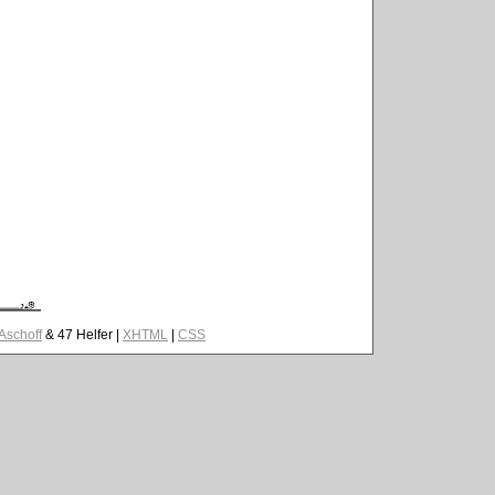
 Aschoff
& 47 Helfer |
XHTML
|
CSS