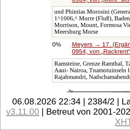
und Phintias Morosini (Genera
1^1006,^ Morre (Fluß), Baden 
Morrison, Mount, Formosa Vio
Meersburg Morse
0%
Meyers → 17. (Ergän
0954, von
Rackrent
Ramsteine, Grenze Ramthal, Tan
Aaui- Nairoa, Tnamotuinseln 
Rajahmandri, Nadschamahendri
06.08.2026 22:34 | 2384/2 | L
v3.11.00
| Betreut von 2001-20
XH