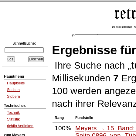
Die Retro-Bibliothek |
Schnellsuche:
Ergebnisse für
Ihre Suche nach
t
Millisekunden
7
Erg
Hauptmenü
Hauptseite
100 werden angezei
Suchen
Stöbern
nach ihrer Relevanz
Technisches
Technik
Rang
Fundstelle
Statistik
richtig Verlinken
100%
Meyers → 15. Band: 
Seite 0896, von
Tüb
zum Meyers