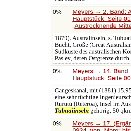
0%
Meyers → 2. Band: Atl
Hauptstück: Seite 0
Austrocknende Mitte
1879). Australinseln, s. Tubuai
Bucht, Große (Great Australia
Südküste des australischen Ko
Pasley, deren Ostgrenze durch
0%
Meyers → 14. Band:
Hauptstück: Seite 0
Gangeskanal, mit (1881) 15,9
eine sehr tüchtige Ingenieursc
Rurutu (Reteroa), Insel im Aus
Tubuaiinseln
gehörig, 50 qkm
0%
Meyers → 17. (Ergän
0934, von
More
bi