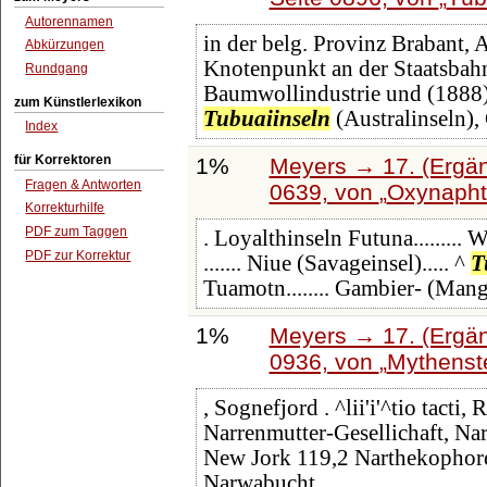
Autorennamen
in der belg. Provinz Brabant, 
Abkürzungen
Knotenpunkt an der Staatsbahn
Rundgang
Baumwollindustrie und (1888)
zum Künstlerlexikon
Tubuaiinseln
(Australinseln),
Index
für Korrektoren
1%
Meyers → 17. (Ergän
Fragen & Antworten
0639, von
Oxynapht
Korrekturhilfe
PDF zum Taggen
. Loyalthinseln Futuna.........
PDF zur Korrektur
....... Niue (Savageinsel)..... ^
T
Tuamotn........ Gambier- (Man
1%
Meyers → 17. (Ergän
0936, von
Mythenst
, Sognefjord . ^lii'i'^tio tacti
Narrenmutter-Gesellichaft, Na
New Jork 119,2 Narthekophore
Narwabucht