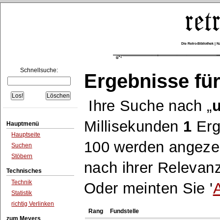
Die Retro-Bibliothek |
Schnellsuche:
Ergebnisse für
Ihre Suche nach
Millisekunden
1
Erg
Hauptmenü
Hauptseite
100 werden angezei
Suchen
Stöbern
nach ihrer Relevanz
Technisches
Technik
Oder meinten Sie '
Statistik
richtig Verlinken
Rang
Fundstelle
zum Meyers