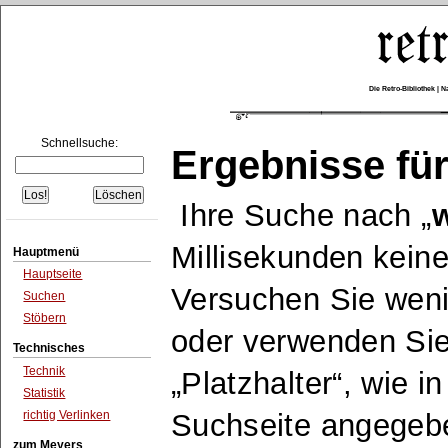
Die Retro-Bibliothek |
Schnellsuche:
Ergebnisse für
Ihre Suche nach
w
Millisekunden keine
Hauptmenü
Hauptseite
Versuchen Sie wen
Suchen
Stöbern
oder verwenden Sie
Technisches
Technik
Platzhalter
, wie i
Statistik
richtig Verlinken
Suchseite angegeb
zum Meyers