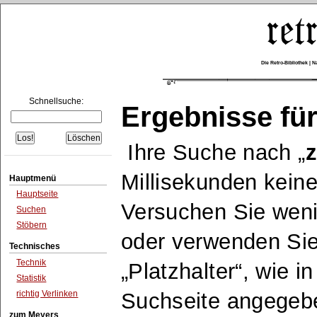
Die Retro-Bibliothek |
Schnellsuche:
Ergebnisse für
Ihre Suche nach
z
Millisekunden keine
Hauptmenü
Hauptseite
Versuchen Sie wen
Suchen
Stöbern
oder verwenden Sie
Technisches
Technik
Platzhalter
, wie i
Statistik
richtig Verlinken
Suchseite angegeb
zum Meyers