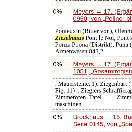
0%
Meyers → 17. (Ergän
0950, von
Polino
b
Ponteuxin (Ritter von), Ofenh
Zieselmaus
Pont le Noi, Pont s
Ponza Poona (Distrikt), Puna (Bd
Armenwesen 843,2
0%
Meyers → 17. (Ergän
1051,
Gesamtregiste
. Mauersteine, 1). Ziegcnbart (T
Fig. 11) .. Zieglers Schraffierap
Zimmeröfen, Tafel......... Zi
maschinen
0%
Brockhaus → 15. Ban
Seite 0145, von
Spe