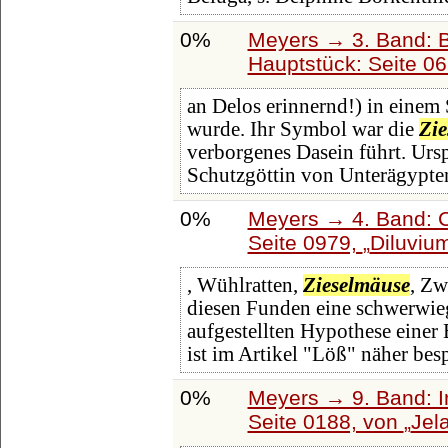
0%
Meyers → 3. Band: B
Hauptstück: Seite 0
an Delos erinnernd!) in einem 
wurde. Ihr Symbol war die
Zi
verborgenes Dasein führt. Urspr
Schutzgöttin von Unterägypte
0%
Meyers → 4. Band: C
Seite 0979,
Diluviu
, Wühlratten,
Zieselmäuse
, Zw
diesen Funden eine schwerwie
aufgestellten Hypothese einer
ist im Artikel "Löß" näher bes
0%
Meyers → 9. Band: I
Seite 0188, von
Jel