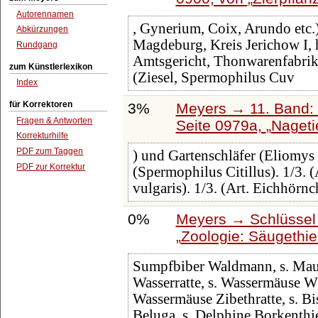
Autorennamen
, Gynerium, Coix, Arundo etc.)
Abkürzungen
Magdeburg, Kreis Jerichow I, h
Rundgang
Amtsgericht, Thonwarenfabri
zum Künstlerlexikon
(Ziesel, Spermophilus Cuv
Index
für Korrektoren
3%
Meyers → 11. Band: 
Fragen & Antworten
Seite 0979a,
Nageti
Korrekturhilfe
PDF zum Taggen
) und Gartenschläfer (Eliomys 
PDF zur Korrektur
(Spermophilus Citillus). 1/3. (
vulgaris). 1/3. (Art. Eichhörn
0%
Meyers → Schlüssel 
Zoologie: Säugethie
Sumpfbiber Waldmann, s. Maus
Wasserratte, s. Wassermäuse W
Wassermäuse Zibethratte, s. B
Beluga, s. Delphine Borkenthi