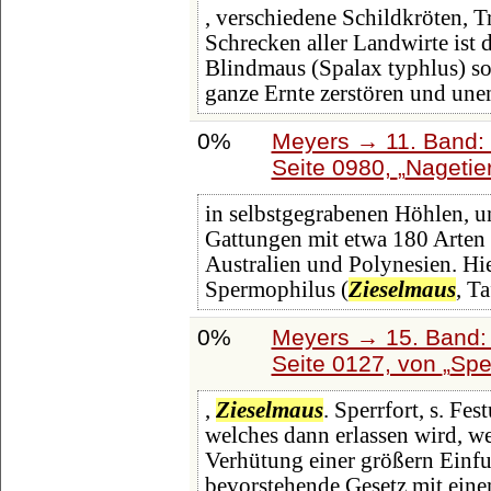
, verschiedene Schildkröten, T
Schrecken aller Landwirte ist 
Blindmaus (Spalax typhlus) so
ganze Ernte zerstören und une
0%
Meyers → 11. Band: 
Seite 0980,
Nagetie
in selbstgegrabenen Höhlen, u
Gattungen mit etwa 180 Arten 
Australien und Polynesien. Hi
Spermophilus (
Zieselmaus
, Ta
0%
Meyers → 15. Band: 
Seite 0127, von
Spe
,
Zieselmaus
. Sperrfort, s. Fes
welches dann erlassen wird, we
Verhütung einer größern Einf
bevorstehende Gesetz mit eine