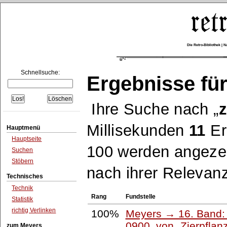
Die Retro-Bibliothek |
Schnellsuche:
Ergebnisse für
Ihre Suche nach
Millisekunden
11
Er
Hauptmenü
Hauptseite
100 werden angezei
Suchen
Stöbern
nach ihrer Relevanz
Technisches
Technik
Rang
Fundstelle
Statistik
richtig Verlinken
100%
Meyers → 16. Band: 
0900, von
Zierpflan
zum Meyers