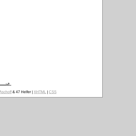
 Aschoff
& 47 Helfer |
XHTML
|
CSS