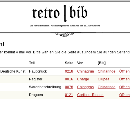
Die Retro-Bibliothek | Nachschlagewerke zum Ende des 19. Jahrhunderts
hl
e
kommt 4 mal vor. Bitte wählen Sie die Seite aus, indem Sie auf den Seitentit
Teil
Seite
Von
[Bis]
 Deutsche Kunst
Hauptstück
0218
Chinagrün
Chinarinde
Öffnen
Register
0016
Charge
Clupea
Öffnen
Warenbeschreibung
0078
Chinagras
Chinarinde
Öffnen
Droguen
0121
Cortices. Rinden
Öffnen