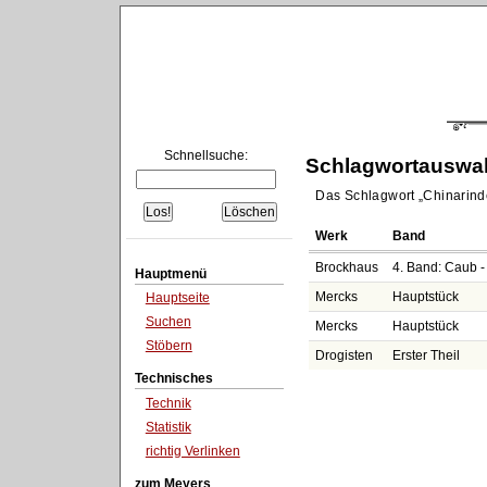
Schnellsuche:
Schlagwortauswa
Das Schlagwort
Chinarind
Werk
Band
Brockhaus
4. Band: Caub -
Hauptmenü
Mercks
Hauptstück
Hauptseite
Suchen
Mercks
Hauptstück
Stöbern
Drogisten
Erster Theil
Technisches
Technik
Statistik
richtig Verlinken
zum Meyers