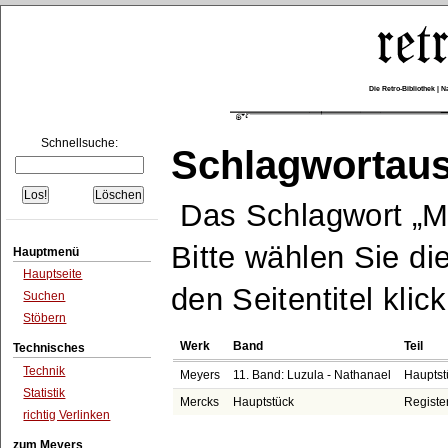
Die Retro-Bibliothek |
Schnellsuche:
Schlagwortau
Das Schlagwort
M
Bitte wählen Sie di
Hauptmenü
Hauptseite
den Seitentitel klic
Suchen
Stöbern
Werk
Band
Teil
Technisches
Technik
Meyers
11. Band: Luzula - Nathanael
Hauptst
Statistik
Mercks
Hauptstück
Registe
richtig Verlinken
zum Meyers