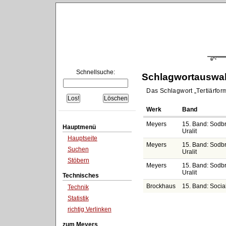
Schnellsuche:
Schlagwortauswa
Das Schlagwort
Tertiärfor
Werk
Band
Meyers
15. Band: Sodb
Hauptmenü
Uralit
Hauptseite
Meyers
15. Band: Sodb
Suchen
Uralit
Stöbern
Meyers
15. Band: Sodb
Uralit
Technisches
Brockhaus
15. Band: Socia
Technik
Statistik
richtig Verlinken
zum Meyers