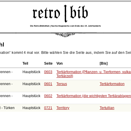
Die Retro-Bibliothek | Nachschlagewerke zum Ende des 19. Jahrhunderts
hl
mation
kommt 4 mal vor. Bitte wählen Sie die Seite aus, indem Sie auf den Seit
Teil
Seite
Von
[Bis]
rennen -
Hauptstück
0603
Tertiärformation (Pflanzen- u. Tierformen, vulk
Tertiärzeit)
rennen -
Hauptstück
0601
Tersus
Tertiärformation
rennen -
Hauptstück
0602
Tertiärformation (die wichtigsten Tertiärablage
l - Türken
Hauptstück
0721
Territory
Tertullian