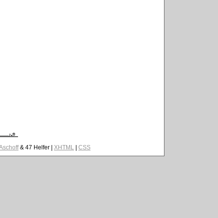
 Aschoff
& 47 Helfer |
XHTML
|
CSS