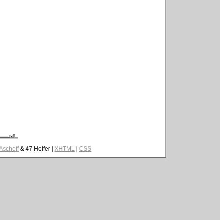
 Aschoff
& 47 Helfer |
XHTML
|
CSS