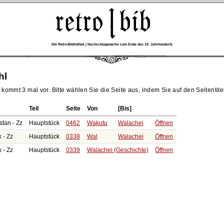
Die Retro-Bibliothek | Nachschlagewerke zum Ende des 19. Jahrhunderts
hl
kommt 3 mal vor. Bitte wählen Sie die Seite aus, indem Sie auf den Seitentitel
Teil
Seite
Von
[Bis]
stan - Zz
Hauptstück
0462
Wakutu
Walachei
Öffnen
 - Zz
Hauptstück
0338
Wal
Walachei
Öffnen
 - Zz
Hauptstück
0339
Walachei (Geschichte)
Öffnen