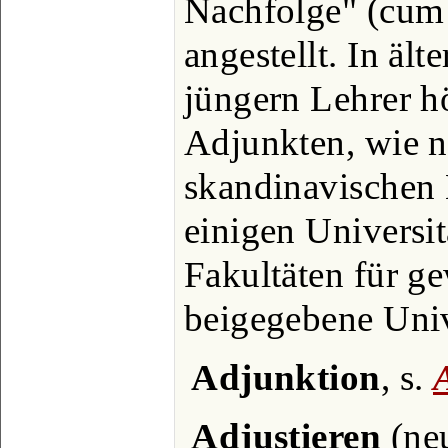
Nachfolge" (cum 
angestellt. In ält
jüngern Lehrer h
Adjunkten, wie n
skandinavischen
einigen Universit
Fakultäten für g
beigegebene Unive
Adjunktion
, s.
Adjustieren
(neu