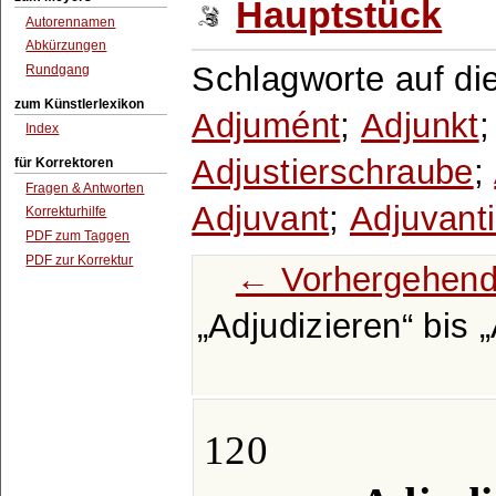
Hauptstück
Autorennamen
Abkürzungen
Schlagworte auf di
Rundgang
zum Künstlerlexikon
Adjumént
;
Adjunkt
Index
Adjustierschraube
;
für Korrektoren
Fragen & Antworten
Adjuvant
;
Adjuvant
Korrekturhilfe
PDF zum Taggen
PDF zur Korrektur
← Vorhergehend
Adjudizieren
bis
120