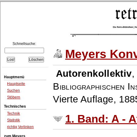
Die Retro-Bibliothek |
Schnellsuche:
Meyers Konv
Autorenkollektiv
Hauptmenü
Bibliographischen In
Hauptseite
Suchen
Vierte Auflage, 18
Stöbern
Technisches
Technik
1. Band: A - A
Statistik
richtig Verlinken
zum Meyers