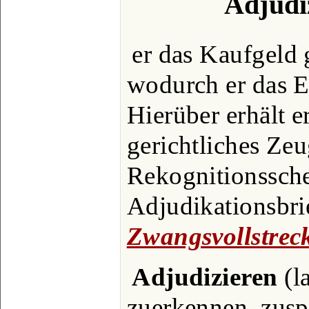
Adjudiz
er das Kaufgeld g
wodurch er das E
Hierüber erhält e
gerichtliches Zeu
Rekognitionssche
Adjudikationsbrie
Zwangsvollstrec
Adjudizieren
(la
zuerkennen, zusp